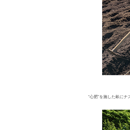
“心肥”を施した畝に