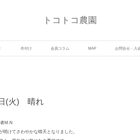
トコトコ農園
！
作付け
会員コラム
MAP
お問合せ・入
3日(火) 晴れ
者M.N
が明けてさわやかな晴天となりました。