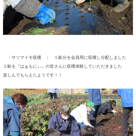
・サツマイモ収穫 ； １畝分を会員用に収穫し分配しました
１畝を『はぁもにぃ』の皆さんに収穫体験していただきました
楽しんでもらえたようです！！