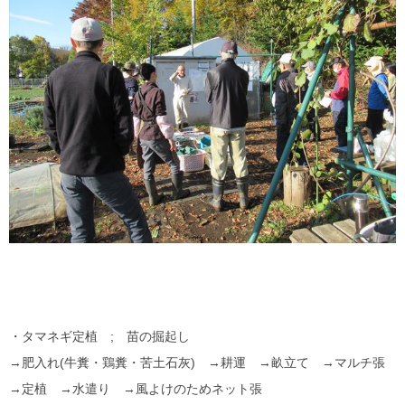
・タマネギ定植 ; 苗の掘起し
→肥入れ(牛糞・鶏糞・苦土石灰) →耕運 →畝立て →マルチ張
→定植 →水遣り →風よけのためネット張