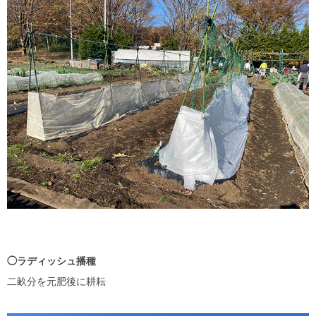
◯ラディッシュ播種
二畝分を元肥後に耕耘