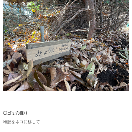
◯ゴミ穴掘り
堆肥をネコに移して