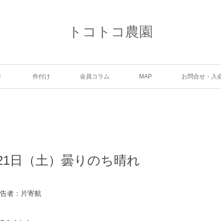
トコトコ農園
！
作付け
会員コラム
MAP
お問合せ・入
0月21日（土）曇りのち晴れ
報告者：片寄航