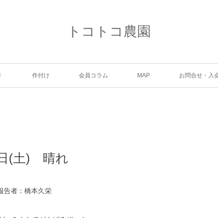
トコトコ農園
！
作付け
会員コラム
MAP
お問合せ・入
7日(土) 晴れ
名 報告者：橋本久栄