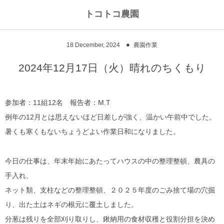
トコトコ農園
18
December
,
2024
農園作業
2024年12月17日（火）晴れのちくもり
参加者：11組12名 報告者：M.T
例年の12月とは思えないほど日差しが強く、温かい午前中でした。
暑くも寒くもないちょうどよい作業日和になりました。
今日の仕事は、年末年始にあたってハウスの中の整理整頓、農具の
手入れ、
ネット類、支柱などの整理整頓、２０２５年度のごみ捨て場の穴掘
り、出た土はネギの根元に覆土しました。
分葱は残りを全部刈り取りし、鍬納用の食材収穫と役割分担を決め