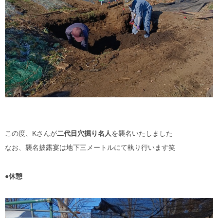
この度、Kさんが
二代目穴掘り名人
を襲名いたしました
なお、襲名披露宴は地下三メートルにて執り行います笑
●休憩