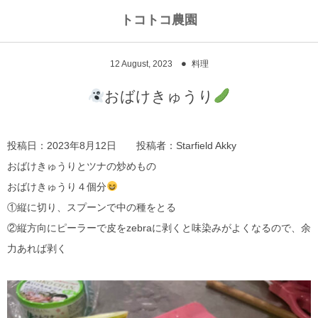
トコトコ農園
12
August
,
2023
料理
おばけきゅうり
投稿日：2023年8月12日 投稿者：Starfield Akky
おばけきゅうりとツナの炒めもの
おばけきゅうり４個分
①縦に切り、スプーンで中の種をとる
②縦方向にピーラーで皮をzebraに剥くと味染みがよくなるので、余
力あれば剥く