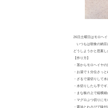
26日土曜日はモロヘ
いつもは朝食の納豆に
どうしようかと思案し
【作り方】
・茎からモロヘイヤの
・お湯で１分位さっと
・ざるで湯切りして水
・水切りしたら手でギ
・まな板の上で縦横細
・マグロぶつ切りにモ
・醤油とわさびで味付