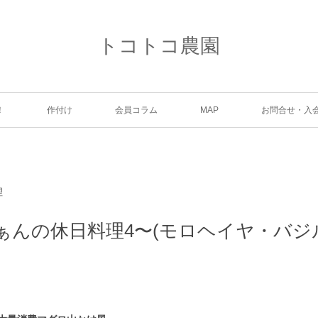
トコトコ農園
！
作付け
会員コラム
MAP
お問合せ・入
理
ぁんの休日料理4〜(モロヘイヤ・バジ