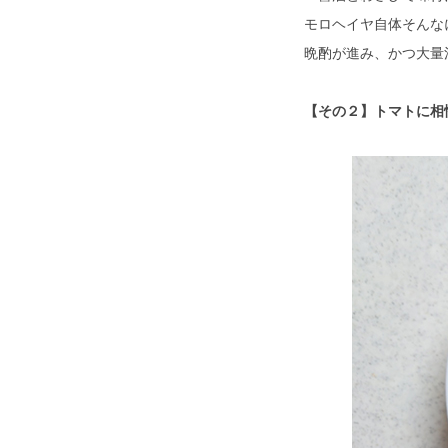
モロヘイヤ自体そんな
晩酌が進み、かつ大量
【その２】トマトに相