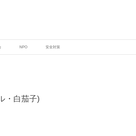
会
NPO
安全対策
ル・白茄子)