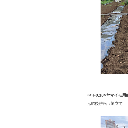
○<H-9,10>ヤマイモ
元肥後耕耘→畝立て