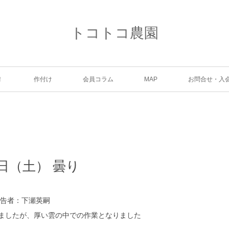
トコトコ農園
！
作付け
会員コラム
MAP
お問合せ・入
8日（土） 曇り
報告者：下瀬英嗣
ましたが、厚い雲の中での作業となりました